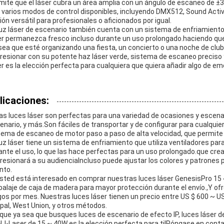
mite que el láser cubra un área amplia con un ángulo de escaneo de ±3
 varios modos de control disponibles, incluyendo DMX512, Sound Active
ión versátil para profesionales o aficionados por igual.
luz láser de escenario también cuenta con un sistema de enfriamiento c
er permanezca fresco incluso durante un uso prolongado.haciendo que 
sea que esté organizando una fiesta, un concierto o una noche de club,
resionar con su potente haz láser verde, sistema de escaneo preciso 
er es la elección perfecta para cualquiera que quiera añadir algo de em
licaciones:
as luces láser son perfectas para una variedad de ocasiones y escenari
enario, y más.Son fáciles de transportar y de configurar para cualqui
tema de escaneo de motor paso a paso de alta velocidad, que permite u
luz láser tiene un sistema de enfriamiento que utiliza ventiladores par
ante el uso, lo que las hace perfectas para un uso prolongado.que cr
resionará a su audienciaIncluso puede ajustar los colores y patrones 
nto.
usted está interesado en comprar nuestras luces láser GenesisPro 15
alaje de caja de madera para mayor protección durante el envío.,Y o
gos por mes. Nuestras luces láser tienen un precio entre US $ 600 ~ U
pal, West Union, y otros métodos.
 que ya sea que busques luces de escenario de efecto IP, luces láser d
NJ-Laser de 15 ~ 40W es la elección perfecta para ti!Póngase en conta