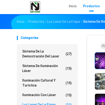
Inicio
Productos
Inicio
Productos
Luz Laser De La Etapa
Sistema De Re
Categorías
Sistema De La
(27)
Demostración Del Laser
Sistema De Iluminación
(15)
Láser
Iluminación Cultural Y
(15)
Turística
Iluminación Con Láser
(15)
Luz Laser De La Etapa
(21)