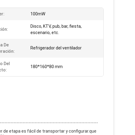
er:
100mW
Disco, KTV, pub, bar, fiesta,
ción:
escenario, etc.
a De
Refrigerador del ventilador
eración:
o Del
180*160*80 mm
cto:
de etapa es fácil de transportar y configurar.que