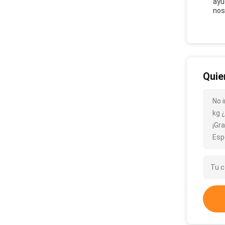
ayu
nos
Quie
No 
kg 
¡Gra
Esp