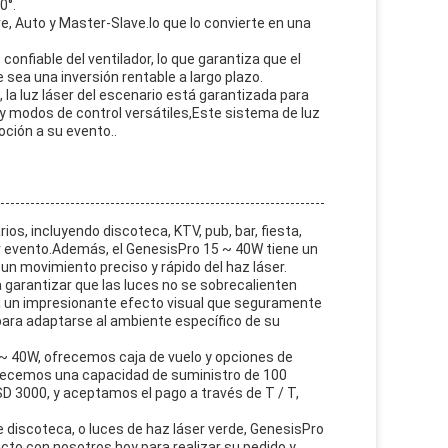
0°.
, Auto y Master-Slave.lo que lo convierte en una
onfiable del ventilador, lo que garantiza que el
sea una inversión rentable a largo plazo.
 la luz láser del escenario está garantizada para
y modos de control versátiles,Este sistema de luz
oción a su evento..
os, incluyendo discoteca, KTV, pub, bar, fiesta,
er evento.Además, el GenesisPro 15 ~ 40W tiene un
n movimiento preciso y rápido del haz láser.
a garantizar que las luces no se sobrecalienten
ea un impresionante efecto visual que seguramente
para adaptarse al ambiente específico de su
 ~ 40W, ofrecemos caja de vuelo y opciones de
frecemos una capacidad de suministro de 100
SD 3000, y aceptamos el pago a través de T / T,
e discoteca, o luces de haz láser verde, GenesisPro
cto con nosotros hoy para realizar su pedido y