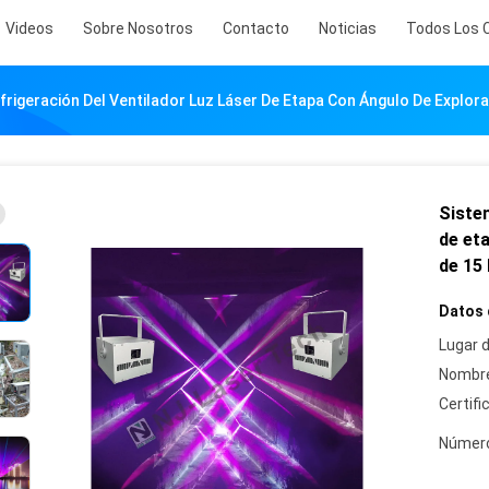
Videos
Sobre Nosotros
Contacto
Noticias
Todos Los 
frigeración Del Ventilador Luz Láser De Etapa Con Ángulo De Explora
Sistem
de et
de 15
Datos 
Lugar d
Nombre
Certifi
Número