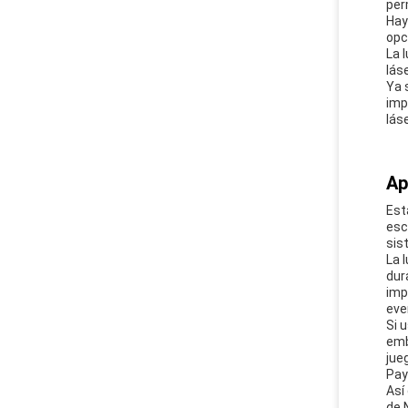
per
Hay
opc
La 
lás
Ya 
imp
lás
Ap
Est
esc
sis
La 
dur
imp
eve
Si 
emb
jue
Pay
Así
de 