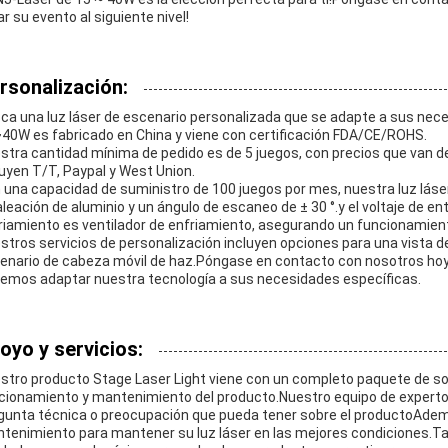
ar su evento al siguiente nivel!
rsonalización:
ca una luz láser de escenario personalizada que se adapte a sus ne
40W es fabricado en China y viene con certificación FDA/CE/ROHS.
stra cantidad mínima de pedido es de 5 juegos, con precios que van
luyen T/T, Paypal y West Union.
 una capacidad de suministro de 100 juegos por mes, nuestra luz láse
aleación de aluminio y un ángulo de escaneo de ± 30 °.y el voltaje d
riamiento es ventilador de enfriamiento, asegurando un funcionamient
stros servicios de personalización incluyen opciones para una vista de
enario de cabeza móvil de haz.Póngase en contacto con nosotros ho
emos adaptar nuestra tecnología a sus necesidades específicas.
oyo y servicios:
stro producto Stage Laser Light viene con un completo paquete de sop
cionamiento y mantenimiento del producto.Nuestro equipo de expertos
gunta técnica o preocupación que pueda tener sobre el productoAdem
tenimiento para mantener su luz láser en las mejores condiciones.