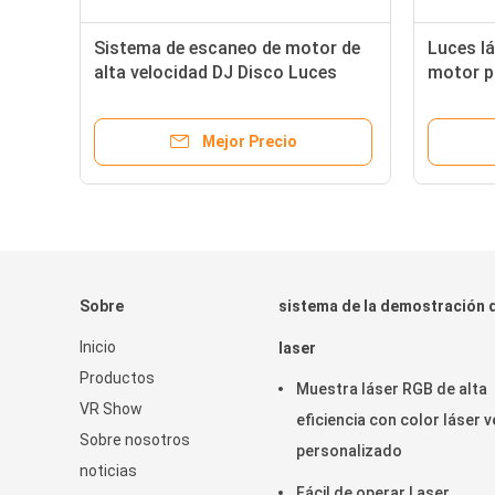
°C-
Sistema de escaneo de motor de
Luces lá
or
alta velocidad DJ Disco Luces
motor p
láser de 100mW para iluminación
sistema 
de club nocturno
entrada
Mejor Precio
Sobre
sistema de la demostración 
Inicio
laser
Productos
Muestra láser RGB de alta
VR Show
eficiencia con color láser 
Sobre nosotros
personalizado
noticias
Fácil de operar Laser