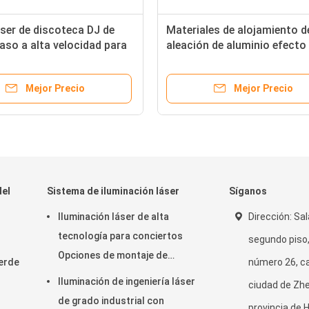
ser de discoteca DJ de
Materiales de alojamiento d
aso a alta velocidad para
aleación de aluminio efecto
de escaneo de voltaje de
de escenario IP con 100mW
 AC100-240V 50/60Hz
efectos dinámicos
Mejor Precio
Mejor Precio
del
Sistema de iluminación láser
Síganos
Iluminación láser de alta
Dirección: Sal
tecnología para conciertos
segundo piso, 
Opciones de montaje de
verde
número 26, ca
soporte colgante
Iluminación de ingeniería láser
ciudad de Zh
de grado industrial con
provincia de 