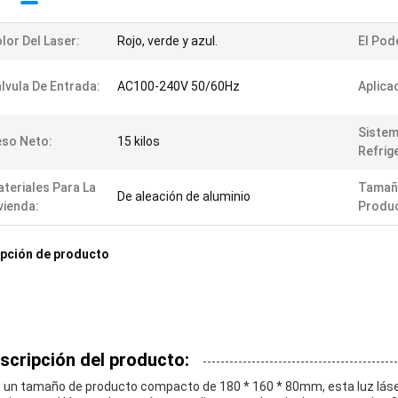
lor Del Laser:
Rojo, verde y azul.
El Pod
lvula De Entrada:
AC100-240V 50/60Hz
Aplica
Sistem
so Neto:
15 kilos
Refrig
teriales Para La
Tamañ
De aleación de aluminio
vienda:
Produ
pción de producto
scripción del producto:
 un tamaño de producto compacto de 180 * 160 * 80mm, esta luz láser 