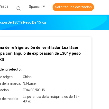
Casos
Spanish
Solicitar una cotización
ción De ±30° Y Peso De 15 Kg
a de refrigeración del ventilador Luz láser
apa con ángulo de exploración de ±30° y peso
 kg
del producto:
e origen:
China.
 de la marca:
NJ-Laser
cación:
FDA/CE/ROHS
La potencia de la máquina es de 15 ~
 de modelo:
40 W.