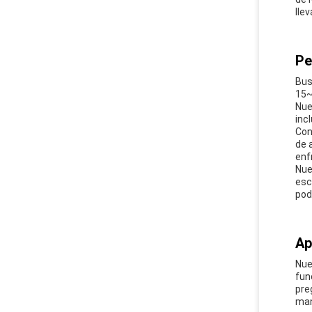
llev
Pe
Bus
15~
Nue
inc
Con
de 
enf
Nue
esc
pod
Ap
Nue
fun
pre
man