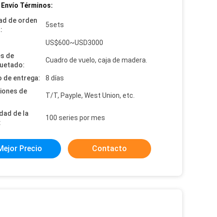
 Envío Términos:
ad de orden
5sets
:
:
US$600~USD3000
es de
Cuadro de vuelo, caja de madera.
uetado:
 de entrega:
8 días
iones de
T/T, Payple, West Union, etc.
dad de la
100 series por mes
:
Mejor Precio
Contacto