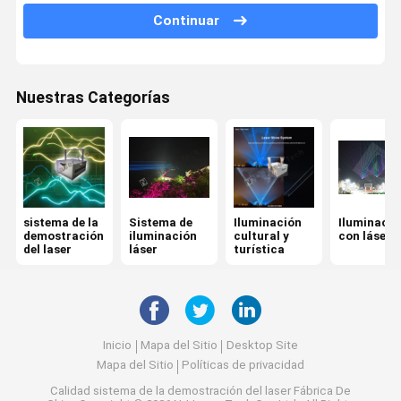
Continuar
Luz láser de club
Luz láser de 30W
Nuestras Categorías
Luz láser de 80W
Luz láser de alta potencia
sistema de la
Sistema de
Iluminación
Iluminació
demostración
iluminación
cultural y
con láser
del laser
láser
turística
Inicio
Mapa del Sitio
Desktop Site
Mapa del Sitio
Políticas de privacidad
Calidad
sistema de la demostración del laser
Fábrica De