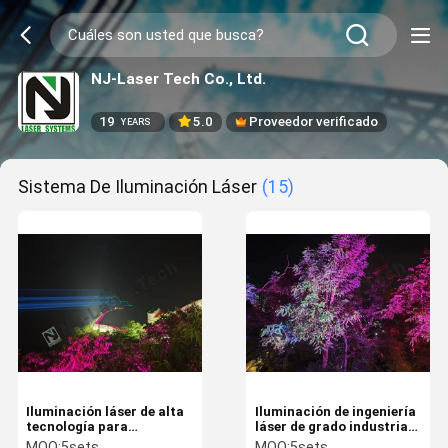
NJ-Laser Tech Co., Ltd.
19
5.0
Proveedor verificado
YEARS
Sistema De Iluminación Láser
(15)
Iluminación láser de alta
Iluminación de ingeniería
tecnología para
láser de grado industrial
conciertos Opciones de
con clasificación IP65 50
MOQ:
5sets
MOQ:
5sets