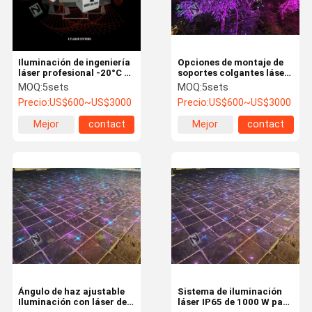
Iluminación de ingeniería
Opciones de montaje de
láser profesional -20°C a
soportes colgantes láser
40°C Strobe 1-25Hz para
para iluminación con
MOQ:
5sets
MOQ:
5sets
espectáculos de
tecnología láser
Precio:
US$600~US$3000
Precio:
US$600~US$3000
escenario
avanzada
Mejor
contact
Mejor
contact
precio
precio
Inicio
Productos
Videos
Sobre
Nosotros
Ángulo de haz ajustable
Sistema de iluminación
Iluminación con láser de
láser IP65 de 1000 W para