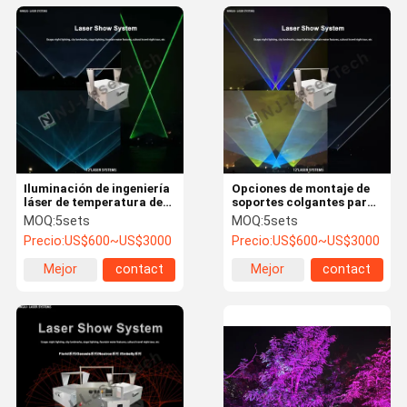
Iluminación de ingeniería
Opciones de montaje de
láser de temperatura de
soportes colgantes para
color 6500K para
conciertos de -20°C a
MOQ:
5sets
MOQ:
5sets
aplicaciones industriales
40°C y más Opciones
Precio:
US$600~US$3000
Precio:
US$600~US$3000
con clasificación IP65
Mejor
contact
Mejor
contact
precio
precio