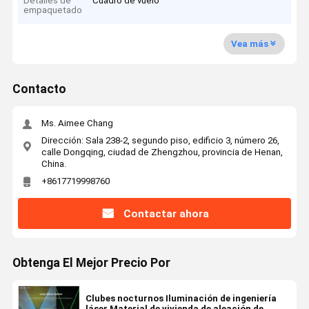
Detalles de
Cuadro de vuelo
empaquetado
Vea más
Contacto
Ms. Aimee Chang
Dirección: Sala 238-2, segundo piso, edificio 3, número 26,
calle Dongqing, ciudad de Zhengzhou, provincia de Henan,
China.
+8617719998760
Contactar ahora
Obtenga El Mejor Precio Por
Clubes nocturnos Iluminación de ingeniería
láser Material de vivienda de aleación de