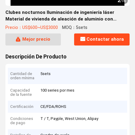
2
/
16
Clubes nocturnos Iluminación de ingeniería láser
Material de vivienda de aleación de aluminio con
tecnología y diseño de enfriamiento de ventilador
Precio：US$600~US$3000
MOQ：5sets
Mejor precio
Contactar ahora
Descripción De Producto
Cantidad de
5sets
orden mínima
Capacidad
100 series por mes
de la fuente
Certificación
CE/FDA/ROHS
Condiciones
T / T, Payple, West Union, Alipay
de pago