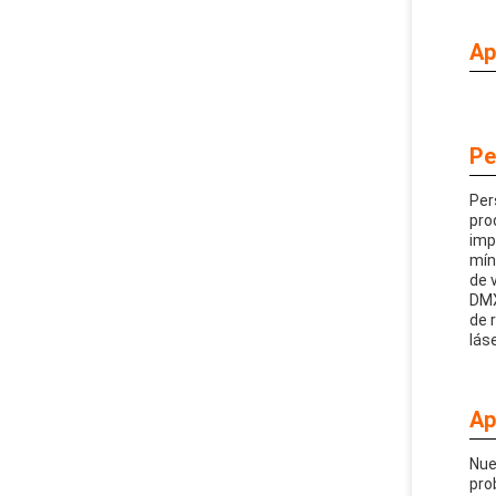
Ap
Pe
Per
pro
imp
mín
de 
DMX
de 
lás
Ap
Nue
pro