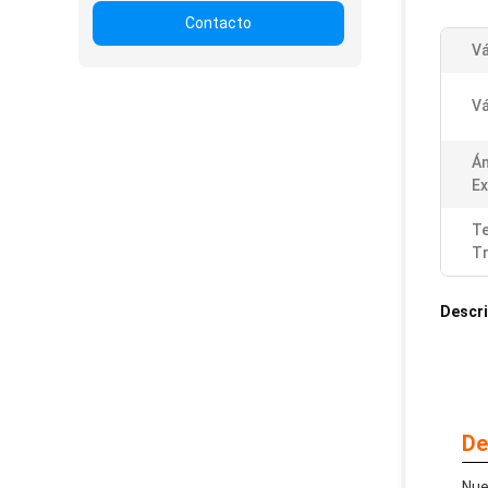
Contacto
Vá
Vá
Án
Ex
T
Tr
Descri
De
Nue