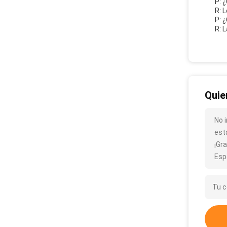
P: 
R: 
P: 
R: 
Quie
No 
est
¡Gra
Esp