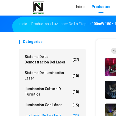
Inicio
Productos
Inicio
Productos
Luz Laser De La Etapa
100mW 180 * 1
Categorías
Sistema De La
(27)
Demostración Del Laser
Sistema De Iluminación
(15)
Láser
Iluminación Cultural Y
(15)
Turística
Iluminación Con Láser
(15)
Luz Laser De La Etapa
(21)