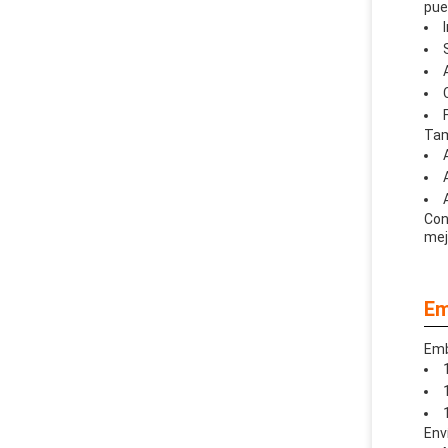
pue
Tam
Con
mej
Em
Emb
Env