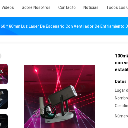
Videos
Sobre Nosotros
Contacto
Noticias
Todos Los 
60 * 80mm Luz Láser De Escenario Con Ventilador De Enfriamiento 
100mW
con v
estab
Datos 
Lugar d
Nombre
Certifi
Número