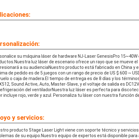
licaciones:
rsonalización:
sonalice su máquina láser de hardware NJ-Laser GenesisPro 15~40W c
ductos.Nuestra luz láser de escenario ofrece un rayo que se mueve el 
resionará a su audienciaNuestro producto está fabricado en China y es
ima de pedido es de 5 juegos con un rango de precio de US $ 600 ~ USD
vuelo o caja de madera.El tiempo de entrega es de 8 días y los término
512, Sound Active, Auto, Master-Slave, y el voltaje de salida es DC12V
refrigeración del ventiladorNuestra luz láser es perfecta para discotecas
er incluye rojo, verde y azul. Personaliza tu láser con nuestra función d
oyo y servicios:
stro producto Stage Laser Light viene con soporte técnico y servicios
blemas de su equipo.Nuestro equipo de expertos está disponible para