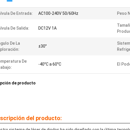
lvula De Entrada:
AC100-240V 50/60Hz
Peso N
Tamañ
lvula De Salida:
DC12V 1A
Produ
gulo De La
Sistem
±30°
ploración:
Refrig
emperatura De
-40°C a 60°C
El Pod
abajo:
pción de producto
scripción del producto:
stro sistema de láser de diodos ha sido diseñado con la última tecnolo