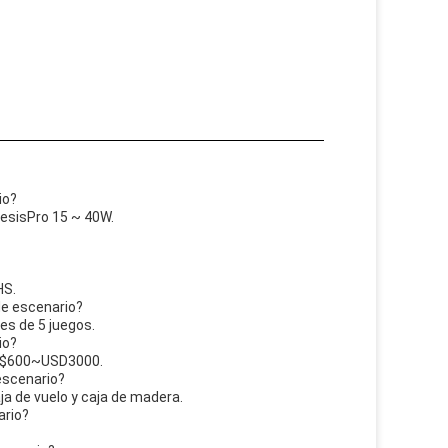
io?
nesisPro 15 ~ 40W.
HS.
de escenario?
es de 5 juegos.
io?
 US$600~USD3000.
 escenario?
ja de vuelo y caja de madera.
ario?