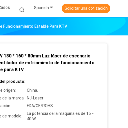
Casos
Spanish
Solicitar una cotización
De Funcionamiento Estable Para KTV
 180 * 160 * 80mm Luz láser de escenario
entilador de enfriamiento de funcionamiento
le para KTV
del producto:
e origen:
China.
 de la marca:
NJ-Laser
cación:
FDA/CE/ROHS
La potencia de la máquina es de 15 ~
 de modelo:
40 W.