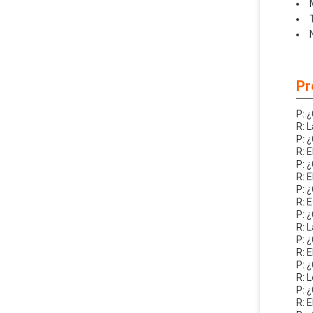
Pr
P: 
R: 
P: 
R: 
P: 
R: 
P: 
R: 
P: 
R: 
P: 
R: 
P: 
R: 
P: 
R: 