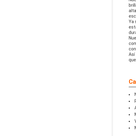
bri
alt
esc
Ya 
est
dur
Nue
com
con
Así
que
Ca