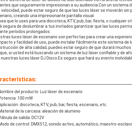
llantes que seguramente impresionan a su audiencia.Con un sistema 
a velocidad, puede estar seguro de que las luces láser se moverán sin
enario, creando una impresionante pantalla visual.
sea que lo uses para una discoteca, KTV, pub, bar, fiesta, o cualquier
á segura de deslumbrar a tus invitados.garantizar que las luces perm
ante períodos prolongados.
stras luces láser de escenario son perfectas para crear una experien
pacto y facilidad de uso, puede instalar fácilmente este sistema de l
strucción de alta calidad, puedes estar seguro de que durará muchos
 que, si usted está buscando un sistema de luz láser confiable y de a
 nuestras luces láser DJ Disco.Es seguro que hará su evento inolvidabl
racterísticas:
Nombre del producto: Luz láser de escenario
Potencia: 100 mW
Aplicación: discoteca, KTV, pub, bar, fiesta, escenario, etc.
Material de la carcasa: aleación de aluminio
Válvula de salida: DC12V
Modo de control: DMX512, sonido activo, automático, maestro-esclav