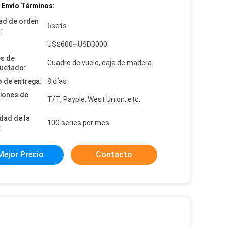
 Envío Términos:
ad de orden
5sets
:
:
US$600~USD3000
es de
Cuadro de vuelo, caja de madera.
uetado:
 de entrega:
8 días
iones de
T/T, Payple, West Union, etc.
dad de la
100 series por mes
:
Mejor Precio
Contacto