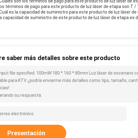
¿Cuáles son los términos de pago para este producto de luz láser de e
Los términos de pago para este producto de luz láser de etapa son T / T
¿Cuál es la capacidad de suministro para este producto de luz láser de
La capacidad de suministro de este producto de luz láser de etapa es 
re saber más detalles sobre este producto
input file specified. 100mW 180 * 160 * 80mm Luz láser de escenario 
able para KTV ¿podría enviarme más detalles como tipo, tamaño, cantid
cias!
erando su respuesta.
Presentación