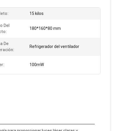
eto:
15 kilos
o Del
180*160*80 mm
cto:
a De
Refrigerador del ventilador
eración:
er:
100mW
gía para proporcionar luces láser claras y