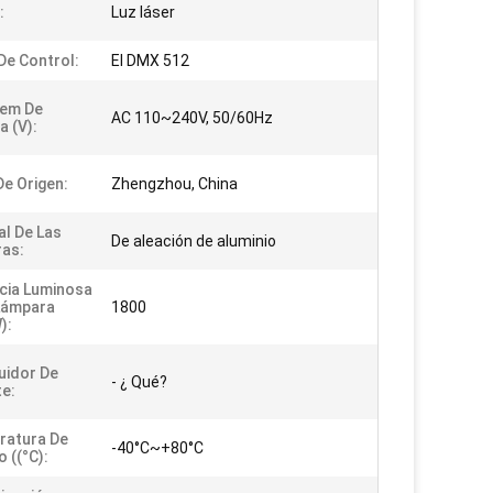
:
Luz láser
e Control:
El DMX 512
gem De
AC 110~240V, 50/60Hz
a (V):
De Origen:
Zhengzhou, China
al De Las
De aleación de aluminio
as:
ncia Luminosa
Lámpara
1800
):
uidor De
- ¿ Qué?
e:
ratura De
-40°C~+80°C
 ((°C):