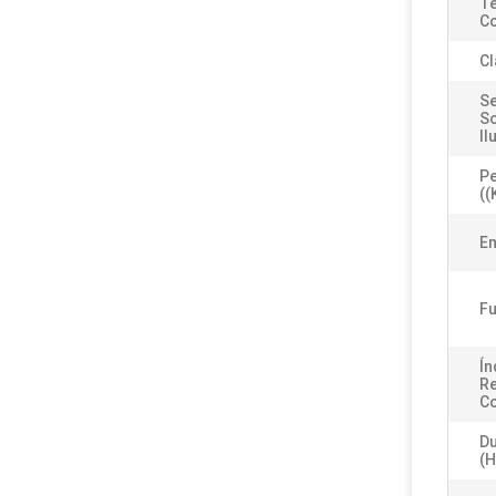
Te
Co
Cl
Se
So
Il
Pe
((
Em
Fu
Ín
R
Co
Du
(h