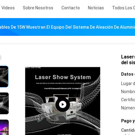
Videos
Sobre Nosotros
Contacto
Noticias
Todos Los 
ables De 15W Muestran El Equipo Del Sistema De Aleación De Alumi
Laser
del s
Datos 
Lugar d
Nombre
Certifi
Número
Pago y
Cantid