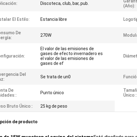
Garant
licación:
Discoteca, club, bar, pub.
(año):
stalar El Estilo:
Estancia libre
Logoti
onsumo De
270W
Modula
ergía:
El valor de las emisiones de
gases de efecto invernadero es
nfiguración:
Diámet
el valor de las emisiones de
gases de ef
vergencia Del
Se trata de un0
Funció
z:
nta De
Tamañ
Punto único
idades::
Único::
so Bruto Único::
25 kg de peso
pción de producto