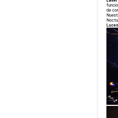
Laser
funcio
de con
Nuestr
Noctu
Luces