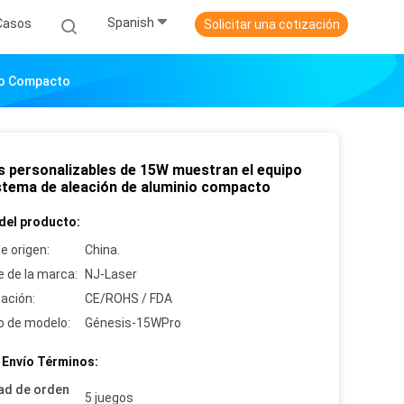
Spanish
Casos
Solicitar una cotización
nio Compacto
s personalizables de 15W muestran el equipo
istema de aleación de aluminio compacto
del producto:
e origen:
China.
 de la marca:
NJ-Laser
cación:
CE/ROHS / FDA
 de modelo:
Génesis-15WPro
 Envío Términos:
ad de orden
5 juegos