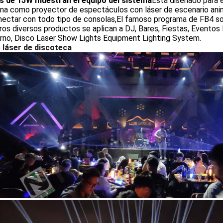
s de 15W muestran el equipo del sistema
Está diseñado para e
na como proyector de espectáculos con láser de escenario anima
ectar con todo tipo de consolas,El famoso programa de FB4 soft
os diversos productos se aplican a DJ, Bares, Fiestas, Eventos
rno, Disco Laser Show Lights Equipment Lighting System.
 láser de discoteca