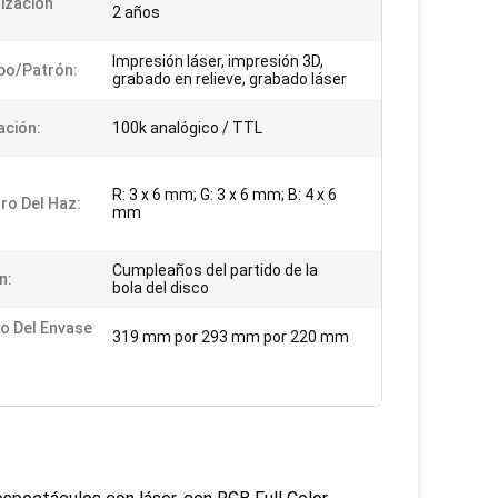
ización
2 años
Impresión láser, impresión 3D,
po/patrón:
grabado en relieve, grabado láser
ción:
100k analógico / TTL
R: 3 x 6 mm; G: 3 x 6 mm; B: 4 x 6
ro Del Haz:
mm
Cumpleaños del partido de la
n:
bola del disco
o Del Envase
319 mm por 293 mm por 220 mm