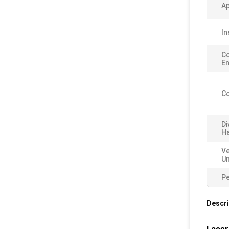
Ap
In
C
En
Co
Di
Ha
Ve
Un
Pe
Descri