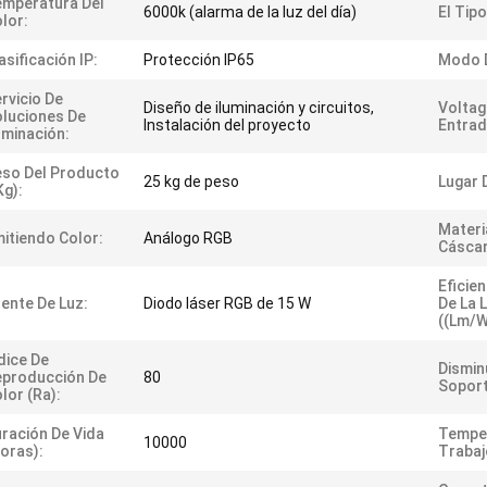
mperatura Del
6000k (alarma de la luz del día)
El Tipo
lor:
asificación IP:
Protección IP65
Modo D
rvicio De
Diseño de iluminación y circuitos,
Volta
luciones De
Instalación del proyecto
Entrad
uminación:
so Del Producto
25 kg de peso
Lugar 
kg):
Materi
itiendo Color:
Análogo RGB
Cáscar
Eficie
ente De Luz:
Diodo láser RGB de 15 W
De La 
((lm/w
dice De
Dismin
eproducción De
80
Soport
lor (Ra):
ración De Vida
Tempe
10000
oras):
Trabajo